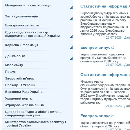
Методологія та класифікації
Статистична інформаці
Виробництво культур зернових і
Звітна документація
зернобобових у підприємствах п
районах на 01 липня 2026 року
Виробництво пшениці у
Електронна звітність
підприємствах по районах на 01
липня 2026 року Виробництво
Єдиний державний реєстр
ячменю у підприємствах...
підприємств і організацій України
28.07.2026 | Далi
Корисна інформація
Експрес-випуск:
Індекс сільськогосподарської
Дошка об'яв
продукції у Київській області за
січень-червень 2026 року
27.07.2026 | Далi
Мапа сайту
Пошук
Статистична інформаці
Зворотній зв'язок
Кількість живих
Президент України
сільськогосподарських тварин, як
були в наявності у підприємства
Верховна Рада України
за районами за січень-червень
2026 року Виробництво продукції
Урядовий портал
тваринництва у підприємствах за
районами за...
«Урядова «гаряча лінія»
24.07.2026 | Далi
Цілодобова "гаряча лінія" з питань
координації евакуації
Експрес-випуск:
Міністерство економічного розвитку і
Індекси споживчих цін у Київській
торгівлі України
області у червні 2026 року
14.07.2026 | Далi