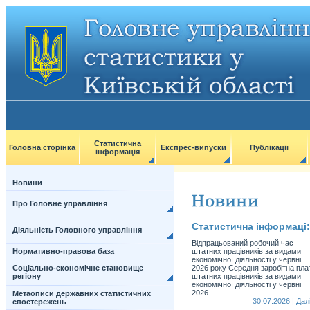
Статистична
Головна сторінка
Експрес-випуски
Публікації
інформація
Новини
Про Головне управління
Статистична інформаці:
Діяльність Головного управління
Відпрацьований робочий час
Нормативно-правова база
штатних працівників за видами
економічної діяльності у червні
Соціально-економічне становище
2026 року Середня заробітна пла
регіону
штатних працівників за видами
економічної діяльності у червні
2026...
Метаописи державних статистичних
30.07.2026 | Далi
спостережень