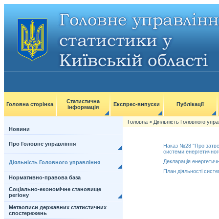
Статистична
Головна сторінка
Експрес-випуски
Публікації
інформація
Головна
>
Діяльність Головного упра
Новини
Про Головне управління
Наказ №28 "Про затвер
системи енергетичного
Декларація енергетичн
Діяльність Головного управління
План діяльності систе
Нормативно-правова база
Соціально-економічне становище
регіону
Метаописи державних статистичних
спостережень